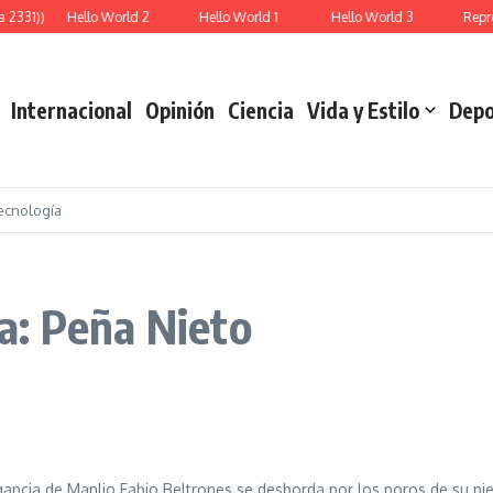
331))
Hello World 2
Hello World 1
Hello World 3
Represa
Internacional
Opinión
Ciencia
Vida y Estilo
Depo
ecnología
a: Peña Nieto
a de Manlio Fabio Beltrones se desborda por los poros de su piel. 