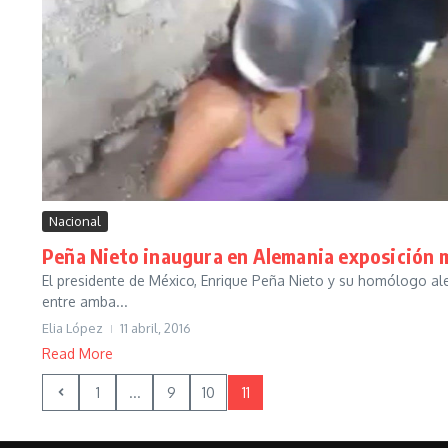
Nacional
Peña Nieto inaugura en Alemania exposición 
El presidente de México, Enrique Peña Nieto y su homólogo ale
entre amba...
Elia López
11 abril, 2016
Read More
1
...
9
10
11