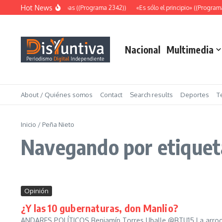
Saltar al contenido
Hot News
Abundantes pruebas ((Programa 2342))
«Es sólo el principio» ((Programa 2
Nacional
Multimedia
About / Quiénes somos
Contact
Search results
Deportes
T
Inicio
/
Peña Nieto
Navegando por etiquet
Opinión
¿Y las 10 gubernaturas, don Manlio?
ANDARES POLÍTICOS Benjamín Torres Uballe @BTU15 La arroganci