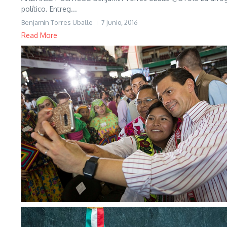
político. Entreg...
Benjamín Torres Uballe
7 junio, 2016
Read More