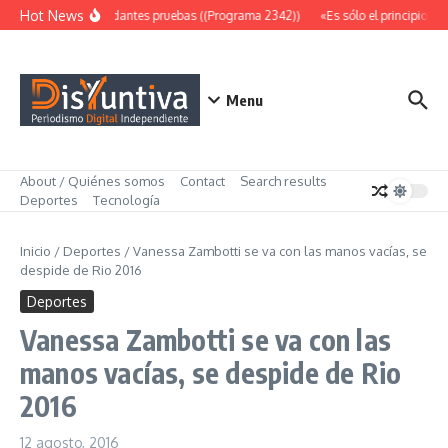
Saltar al contenido
Hot News
Abundantes pruebas ((Programa 2342))
«Es sólo el principio» (
Menu
About / Quiénes somos
Contact
Search results
Deportes
Tecnología
Inicio
/
Deportes
/
Vanessa Zambotti se va con las manos vacías, se
despide de Rio 2016
Deportes
Vanessa Zambotti se va con las
manos vacías, se despide de Rio
2016
12 agosto, 2016