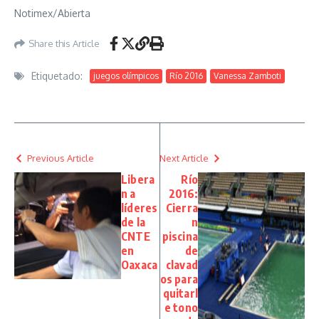
Notimex/Abierta
Share this Article
Etiquetado:
juegos olímpicos
Río 2016
Vanessa Zamboti
Previous Article
Next Article
Libera
Río
n a
2016:
líderes
Cierra
de la
n
CNTE
piscina
en
de
Oaxaca
clavad
os para
quitarl
e tono